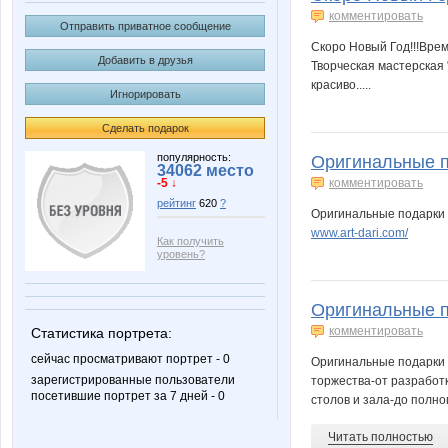
комментировать
Отправить приватное сообщение
Скоро Новый Год!!!Врем
Добавить в друзья
Творческая мастерская 
красиво.....
Игнорировать
Сделать подарок
популярность:
Оригинальные по
34062 место
-5 ↓
комментировать
рейтинг
620
?
Оригинальные подарки 
www.art-dari.com/
Как получить
уровень?
Оригинальные п
комментировать
Статистика портрета:
сейчас просматривают портрет - 0
Оригинальные подарки 
зарегистрированные пользователи
торжества-от разработ
посетившие портрет за 7 дней - 0
столов и зала-до полно
Читать полностью