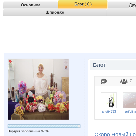
Блог
( 6 )
Основное
Др
Шпионаж
Блог
7
anutik333
arifulin
Портрет заполнен на 97 %
Скоро Новый Год